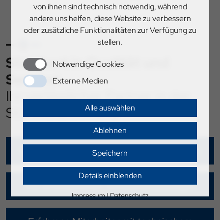
von ihnen sind technisch notwendig, während
andere uns helfen, diese Website zu verbessern
oder zusätzliche Funktionalitäten zur Verfügung zu
stellen.
Stahlhart in Qualität und
Notwendige Cookies
Service!
Externe Medien
Ihr verlässlicher Partner in der
Alle auswählen
Stahlverarbeitung
Ablehnen
Kurzfristige und zuverlässige Liefertermine
Speichern
Details einblenden
Alle erforderlichen Schweißzulassungen
Impressum
|
Datenschutz