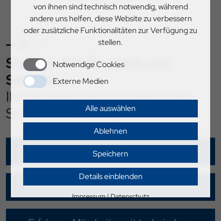
von ihnen sind technisch notwendig, während
andere uns helfen, diese Website zu verbessern
oder zusätzliche Funktionalitäten zur Verfügung zu
stellen.
Stahlhart in Qualität und
Notwendige Cookies
Service!
Externe Medien
Ihr verlässlicher Partner in der
Alle auswählen
Stahlverarbeitung
Ablehnen
Kurzfristige und zuverlässige Liefertermine
Speichern
Details einblenden
Alle erforderlichen Schweißzulassungen
Impressum
|
Datenschutz