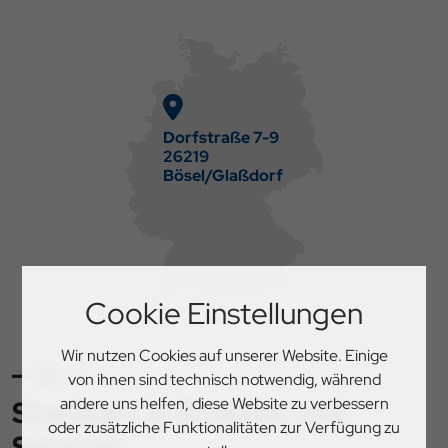
Dorfstraße 7-9
26219
Bösel/Glaßdorf
Cookie Einstellungen
Wir nutzen Cookies auf unserer Website. Einige
von ihnen sind technisch notwendig, während
andere uns helfen, diese Website zu verbessern
Stahlhart in Qualität und
oder zusätzliche Funktionalitäten zur Verfügung zu
Service!