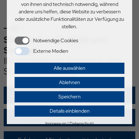
von ihnen sind technisch notwendig, während
andere uns helfen, diese Website zu verbessern
oder zusätzliche Funktionalitäten zur Verfügung zu
stellen.
Stahlhart in Qualität und
Notwendige Cookies
Service!
Externe Medien
Ihr verlässlicher Partner in der
Alle auswählen
Stahlverarbeitung
Ablehnen
Kurzfristige und zuverlässige Liefertermine
Speichern
Details einblenden
Alle erforderlichen Schweißzulassungen
Impressum
|
Datenschutz