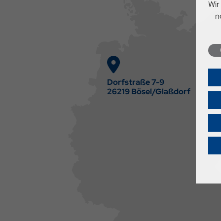
Wir
n
Dorfstraße 7-9
26219 Bösel/Glaßdorf