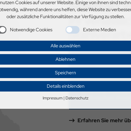
Stahlhart i
 nutzen Cookies auf unserer Website. Einige von ihnen sind techn
otwendig, während andere uns helfen, diese Website zu verbesse
Ihr verlässl
oder zusätzliche Funktionalitäten zur Verfügung zu stellen.
Stahlverarb
Notwendige Cookies
Externe Medien
Alle auswählen
Kurzfristige und zuve
Ablehnen
Liefertermin
Speichern
Details einblenden
Erfahrene Mitarbeit
technischem Kno
Impressum
|
Datenschutz
Erfahren Sie mehr üb