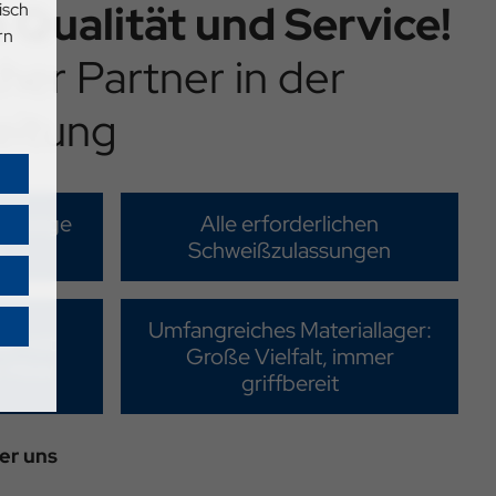
n Qualität und Service!
isch
rn
icher Partner in der
eitung
rlässige
Alle erforderlichen
e
Schweißzulassungen
Umfangreiches Materiallager:
er mit
Große Vielfalt, immer
w-How
griffbereit
er uns